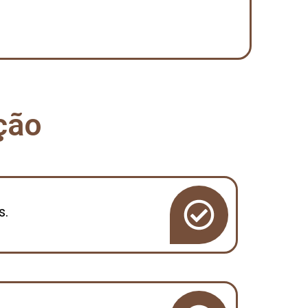
ção
s.